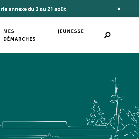
airie annexe du 3 au 21 août
Fermer
l'alerte
Info
MES
JEUNESSE
Rechercher
sur
DÉMARCHES
le
site