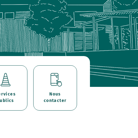
ervices
Nous
ublics
contacter