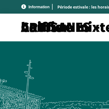
Aller au menu
Aller au contenu
A
Période estivale : les hora
ARTISANES - Coiffure mixte et barbier