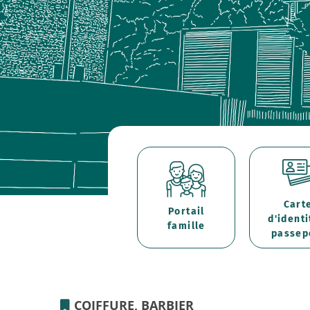
Cart
Portail
d'identi
famille
passep
COIFFURE, BARBIER