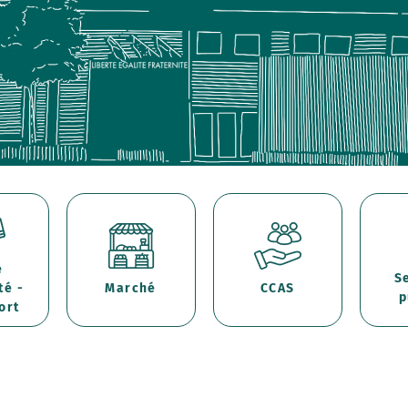
e
S
té -
Marché
CCAS
p
ort