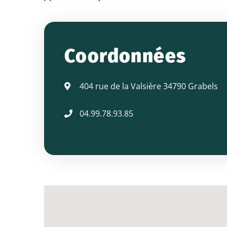
ARTISANES
-
Coordonnées
Coiffure
404 rue de la Valsière 34790 Grabels
04.99.78.93.85
mixte
et
barbier