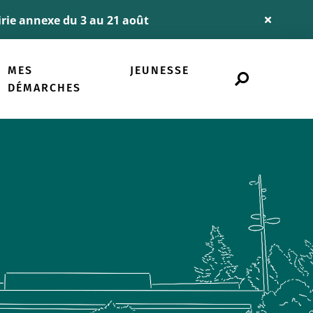
airie annexe du 3 au 21 août
Fermer
l'alerte
Info
MES
JEUNESSE
Rechercher
sur
DÉMARCHES
le
site