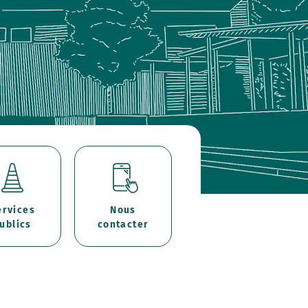
ervices
Nous
ublics
contacter