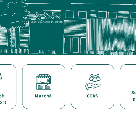
e
S
té -
Marché
CCAS
p
ort