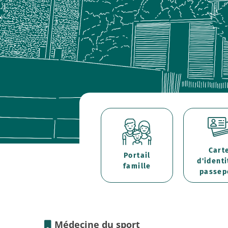
Cart
Portail
d'identi
famille
passep
Médecine du sport