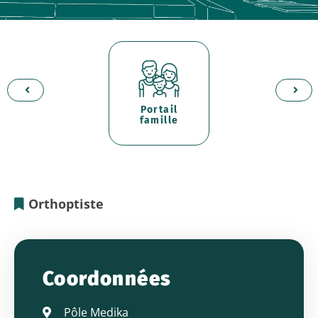
Portail
d'
er
famille
p
Orthoptiste
Mme
ARTHUIS
Coordonnées
Aurore
-
Pôle Medika