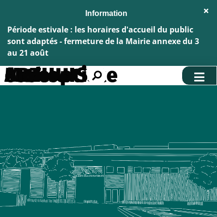
Aller au menu
Aller au contenu
Fe
Aller à la recherche
l'al
Inf
Période estivale : les horaires d'accueil du public
sont adaptés - fermeture de la Mairie annexe du 3
au 21 août
Mme ARTHUIS Aurore - orthoptiste
Rechercher
sur
le
site