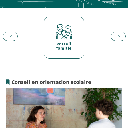
Portail
d'
er
famille
p
Conseil en orientation scolaire
Tremplin
Orientation