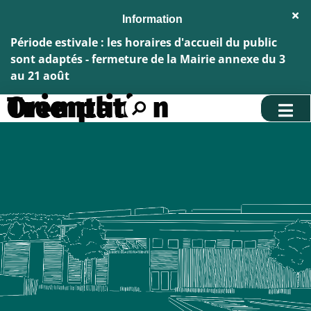
Aller au menu
Aller au contenu
Fe
Aller à la recherche
l'al
Inf
Période estivale : les horaires d'accueil du public
sont adaptés - fermeture de la Mairie annexe du 3
au 21 août
Tremplin Orientation
Rechercher
sur
le
site