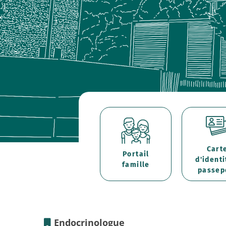
Cart
Portail
d'identi
famille
passep
Endocrinologue