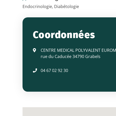
Endocrinologie, Diabétologie
Docteur
LAUTON
Coordonnées
Dominique
CENTRE MEDICAL POLYVALENT EUROM
rue du Caducée 34790 Grabels
04 67 02 92 30