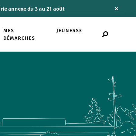
airie annexe du 3 au 21 août
Fermer
l'alerte
Info
MES
JEUNESSE
Rechercher
sur
DÉMARCHES
le
site