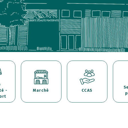
e
S
té -
Marché
CCAS
p
ort