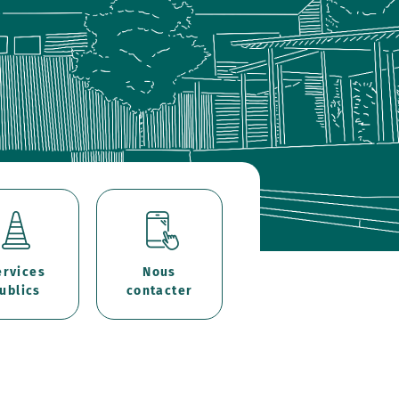
ervices
Nous
ublics
contacter