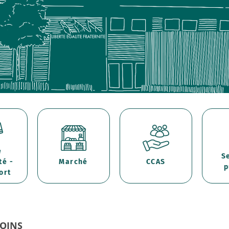
e
S
té -
Marché
CCAS
p
ort
SOINS