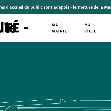
ller à la recherche
ires d'accueil du public sont adaptés - fermeture de la M
micile
MA
MA
MAIRIE
VILLE