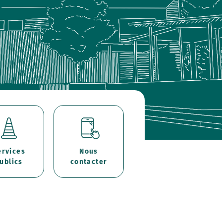
ervices
Nous
ublics
contacter