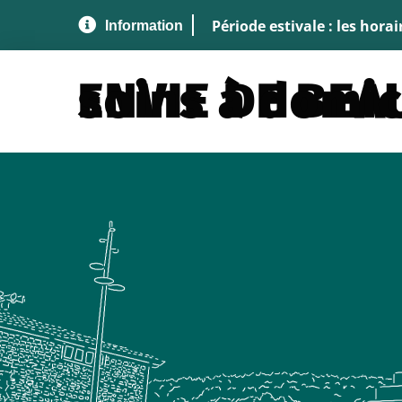
Aller au menu
Aller au contenu
A
Période estivale : les hora
ENVIE DE BEAUTÉ - soins à do