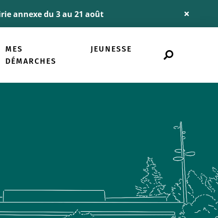
airie annexe du 3 au 21 août
Fermer
l'alerte
Info
MES
JEUNESSE
Rechercher
sur
DÉMARCHES
le
site