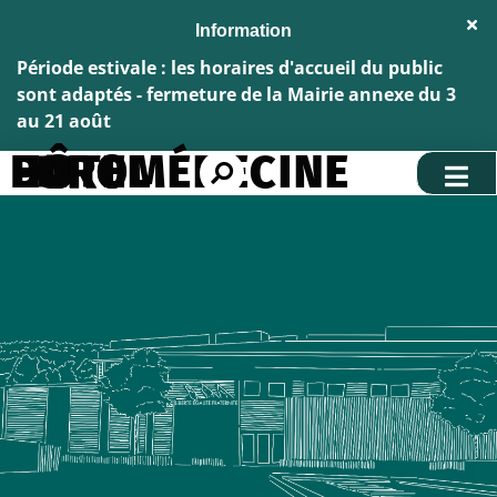
Aller au menu
Aller au contenu
Fe
Aller à la recherche
l'al
Inf
Période estivale : les horaires d'accueil du public
sont adaptés - fermeture de la Mairie annexe du 3
au 21 août
HÔTEL DU PARC EUROMÉDECINE
Rechercher
sur
le
site