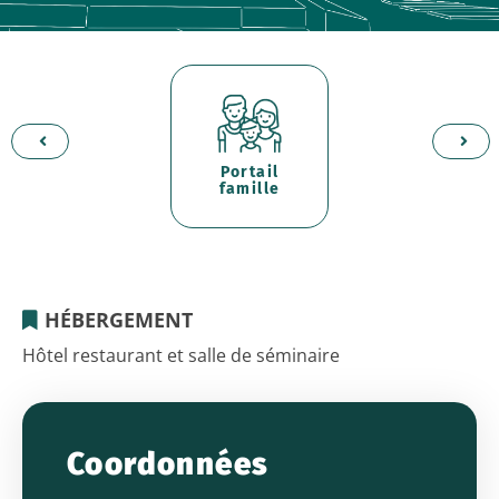
Portail
d'
er
famille
p
HÉBERGEMENT
HÔTEL
Hôtel restaurant et salle de séminaire
DU
PARC
Coordonnées
EUROMÉDECINE