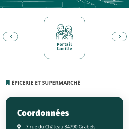
Portail
d'
er
famille
p
ÉPICERIE ET SUPERMARCHÉ
LA
GRABELLOISE
Coordonnées
7 rue du Château 34790 Grabels