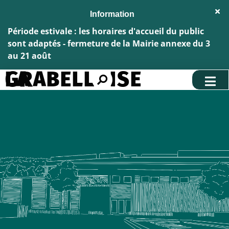
Aller au menu
Aller au contenu
Fe
Aller à la recherche
l'al
Inf
Période estivale : les horaires d'accueil du public
sont adaptés - fermeture de la Mairie annexe du 3
au 21 août
LA GRABELLOISE
Rechercher
sur
le
site