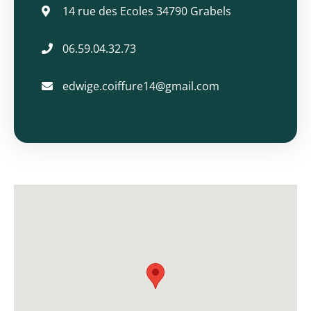
14 rue des Ecoles 34790 Grabels
Mme
Edwige
06.59.04.32.73
LACOUR
edwige.coiffure14@gmail.com