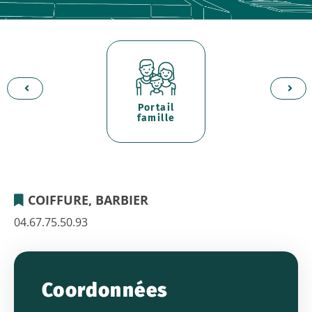
Portail
d'
er
famille
p
COIFFURE, BARBIER
EDWIGE
04.67.75.50.93
COIFFURE
14
Coordonnées
-