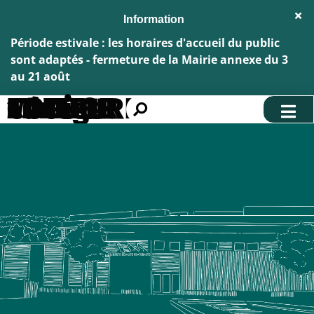
Aller au menu
Aller au contenu
Fe
Aller à la recherche
l'al
Inf
Période estivale : les horaires d'accueil du public
sont adaptés - fermeture de la Mairie annexe du 3
au 21 août
EDWIGE COIFFURE 14 - Mme Edwige LACOUR
Rechercher
sur
le
site