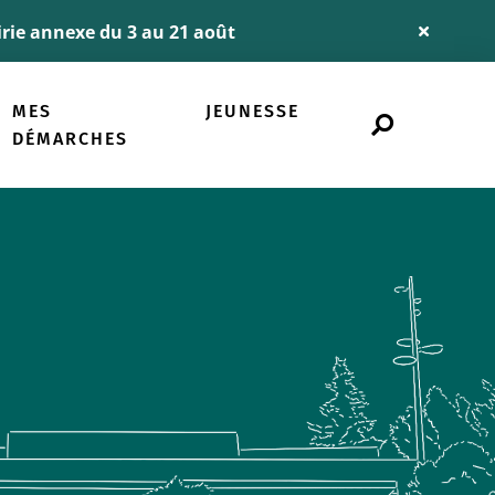
airie annexe du 3 au 21 août
Fermer
l'alerte
Info
MES
JEUNESSE
Rechercher
sur
DÉMARCHES
le
site