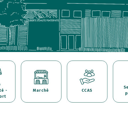
e
S
té -
Marché
CCAS
p
ort