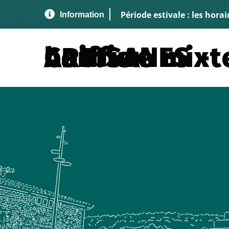
Aller au menu
Aller au contenu
A
Période estivale : les hora
ARTISANES - Coiffure mixte et barbier