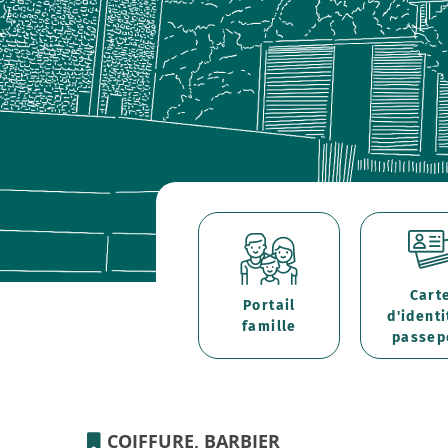
Cart
Portail
d'identi
famille
passep
COIFFURE, BARBIER