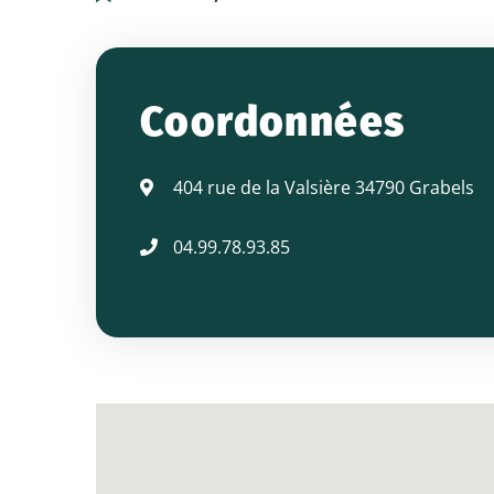
ARTISANES
-
Coordonnées
Coiffure
404 rue de la Valsière 34790 Grabels
04.99.78.93.85
mixte
et
barbier