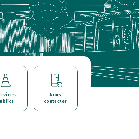
ervices
Nous
ublics
contacter