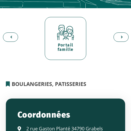
Portail
d'
er
famille
p
BOULANGERIES, PATISSERIES
MAISON
FRANNY
Coordonnées
2 rue Gaston Planté 34790 Grabels