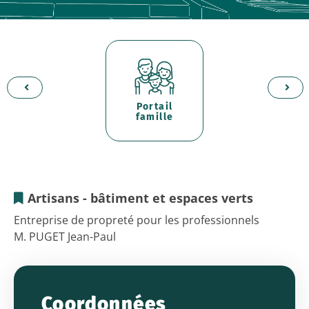
Portail
d'
er
famille
p
Artisans - bâtiment et espaces verts
CLAIR
Entreprise de propreté pour les professionnels
M. PUGET Jean-Paul
ETIC
-
Nettoyage
Coordonnées