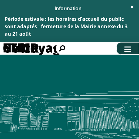
Aller au menu
Aller au contenu
Fe
Aller à la recherche
l'al
Inf
Période estivale : les horaires d'accueil du public
sont adaptés - fermeture de la Mairie annexe du 3
au 21 août
CLAIR ETIC - Nettoyage
Rechercher
sur
le
site