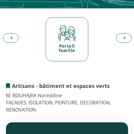
Portail
d'
er
famille
p
Artisans - bâtiment et espaces verts
BAT'INNOVATION
M. BOUHAJRA Noreddine
FACADES, ISOLATION, PEINTURE, DECORATION,
RENOVATION