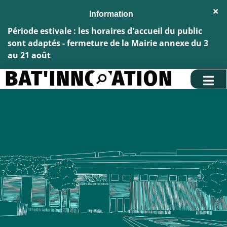
Aller au menu
Aller au contenu
Fe
Aller à la recherche
l'al
Inf
Période estivale : les horaires d'accueil du public
sont adaptés - fermeture de la Mairie annexe du 3
au 21 août
BAT'INNOVATION
Rechercher
sur
le
site