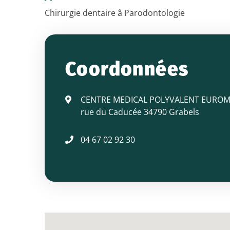
Chirurgie dentaire â Parodontologie
Docteur
ALLOUCHE
Coordonnées
Laurent
CENTRE MEDICAL POLYVALENT EUROM
rue du Caducée 34790 Grabels
(implantologie)
04 67 02 92 30