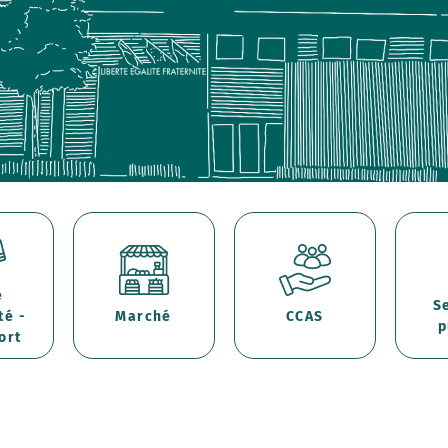
e
S
té -
Marché
CCAS
p
ort