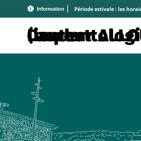
Aller au menu
Aller au contenu
A
Période estivale : les hora
Docteur ALLOUCHE Laurent (implantol