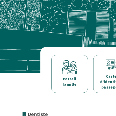
Cart
Portail
d'identi
famille
passep
Dentiste