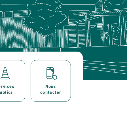
ervices
Nous
ublics
contacter