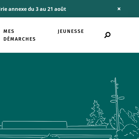
airie annexe du 3 au 21 août
Fermer
l'alerte
Info
MES
JEUNESSE
Rechercher
sur
DÉMARCHES
le
site