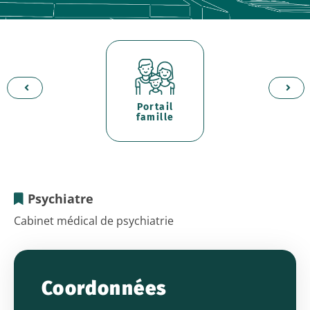
d'
er
p
Portail
famille
Psychiatre
Dr
Cabinet médical de psychiatrie
CORON
Joëlle
Coordonnées