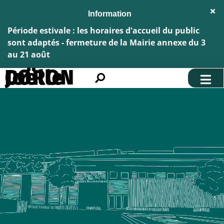
Aller au menu
Aller au contenu
Fe
Aller à la recherche
l'al
Inf
Période estivale : les horaires d'accueil du public
sont adaptés - fermeture de la Mairie annexe du 3
au 21 août
Dr CORON Joëlle
Rechercher
sur
le
site