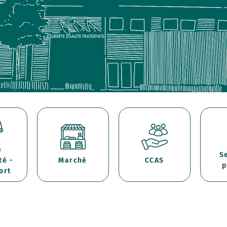
e
S
té -
Marché
CCAS
p
ort