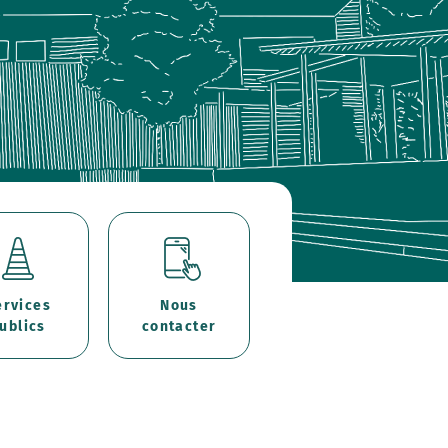
ervices
Nous
ublics
contacter