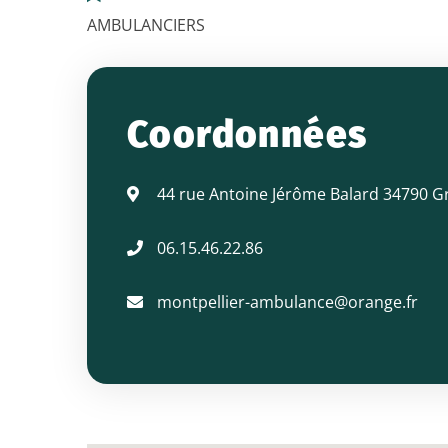
AMBULANCIERS
MONTPELLIER
AMBULANCES
Coordonnées
44 rue Antoine Jérôme Balard 34790 G
06.15.46.22.86
montpellier-ambulance@orange.fr