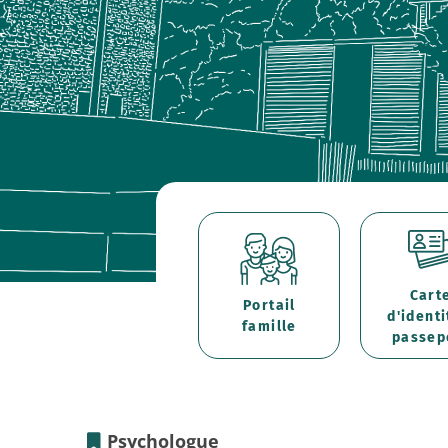
Cart
Portail
d'identi
famille
passep
Psychologue