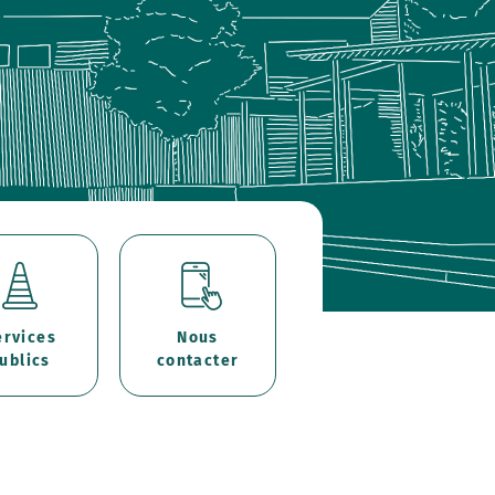
ervices
Nous
ublics
contacter