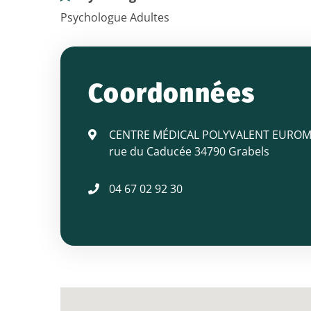
Psychologue Adultes
Madame
MALFILATRE
Coordonnées
Michèle
CENTRE MÉDICAL POLYVALENT EUROM
rue du Caducée 34790 Grabels
04 67 02 92 30