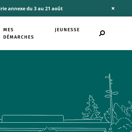
airie annexe du 3 au 21 août
Fermer
l'alerte
Info
MES
JEUNESSE
Rechercher
sur
DÉMARCHES
le
site