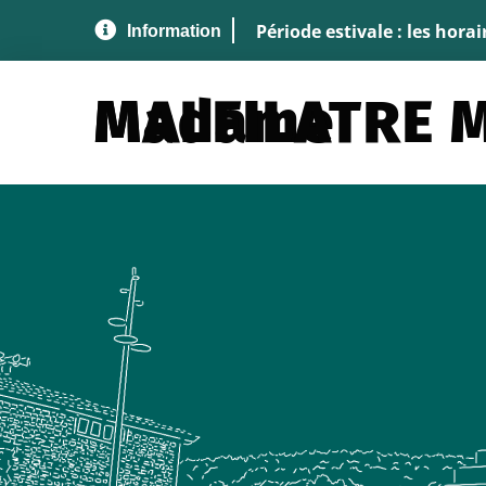
Aller au menu
Aller au contenu
A
Période estivale : les hora
Madame MALFILATR