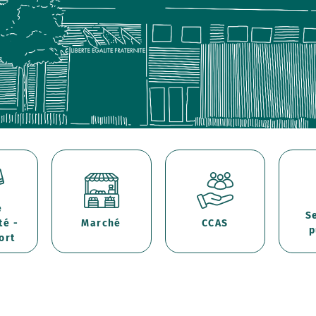
e
S
té -
Marché
CCAS
p
ort