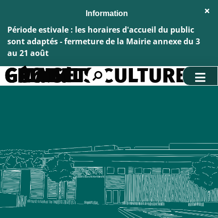
Aller au menu
Aller au contenu
Fe
Aller à la recherche
l'al
Inf
Période estivale : les horaires d'accueil du public
sont adaptés - fermeture de la Mairie annexe du 3
au 21 août
G.LABELS.CULTURE - M. CROISET Gérard
Rechercher
sur
le
site