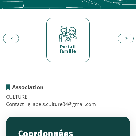
Portail
d'
er
famille
p
Association
G.LABELS.CULTURE
CULTURE
Contact : g.labels.culture34@gmail.com
-
M.
CROISET
Coordonnées