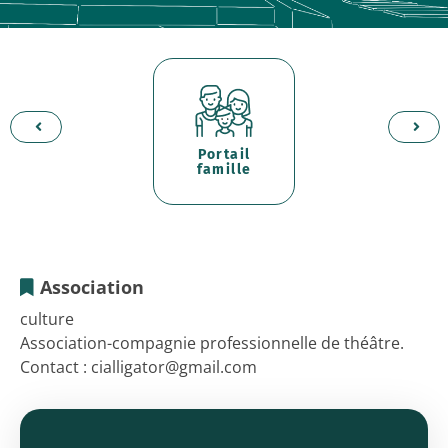
Portail
d'
er
famille
p
Association
CIA
culture
Association-compagnie professionnelle de théâtre.
-
Contact : cialligator@gmail.com
CIE
INTERNATIONALE