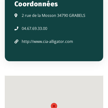
Coordonnées
ALLIGATOR
2 rue de la Mosson 34790 GRABELS
04.67.69.33.00
http://www.cia-alligator.com