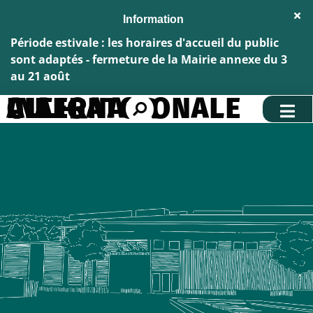
Aller au menu
Aller au contenu
Fe
Aller à la recherche
l'al
Inf
Période estivale : les horaires d'accueil du public
sont adaptés - fermeture de la Mairie annexe du 3
au 21 août
CIA - CIE INTERNATIONALE ALLIGATOR
Rechercher
sur
le
site