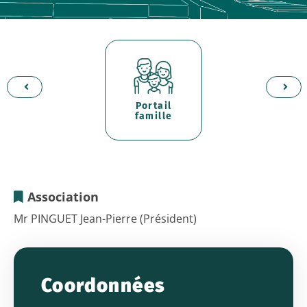
Portail
d'
er
famille
p
Association
LES
Mr PINGUET Jean-Pierre (Président)
JARDINS
DE
Coordonnées
GRABELS