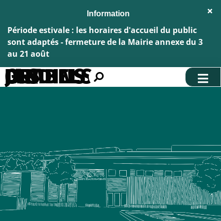
Aller au menu
Aller au contenu
Fe
Aller à la recherche
l'al
Inf
Période estivale : les horaires d'accueil du public
sont adaptés - fermeture de la Mairie annexe du 3
au 21 août
LES JARDINS DE GRABELS
Rechercher
sur
le
site