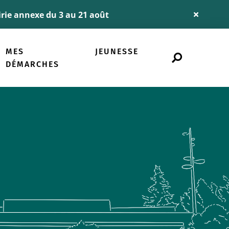
airie annexe du 3 au 21 août
Fermer
l'alerte
Info
MES
JEUNESSE
Rechercher
sur
DÉMARCHES
le
site