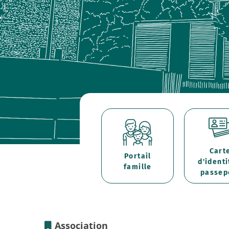
Cart
Portail
d'identi
famille
passep
Association