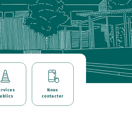
ervices
Nous
ublics
contacter