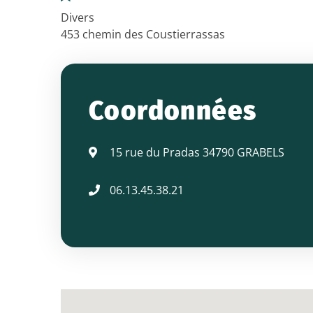
Divers
ANCIENS
453 chemin des Coustierrassas
COMBATTANTS
Coordonnées
-
15 rue du Pradas 34790 GRABELS
M.
06.13.45.38.21
GOULEY
Patrick