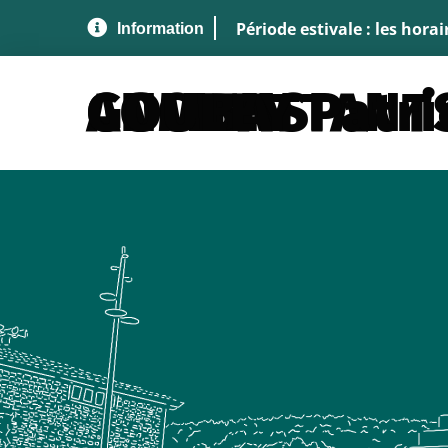
Aller au menu
Aller au contenu
A
Période estivale : les hora
ANCIENS COMBATTANTS - M. GOULEY Pa