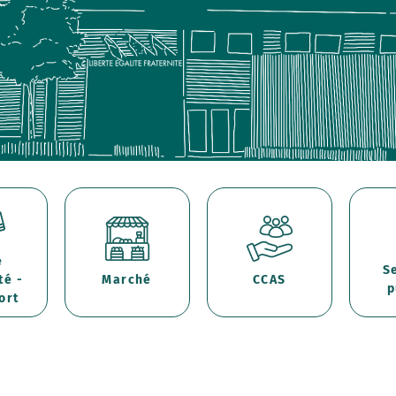
e
S
té -
Marché
CCAS
p
ort