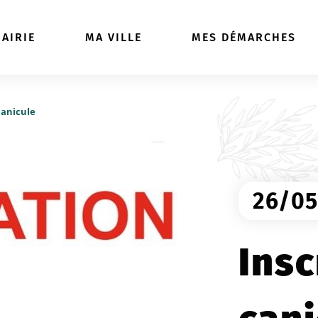
ller à la recherche
AIRIE
MA VILLE
MES DÉMARCHES
canicule
26/0
Insc