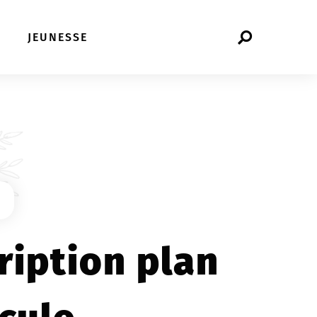
Rechercher
JEUNESSE
sur
le
site
5
ription plan