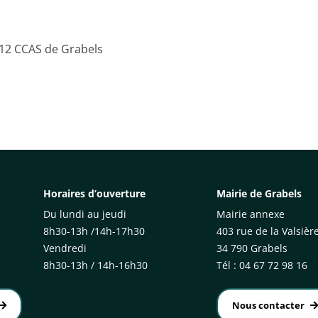
 12 CCAS de Grabels
Horaires d’ouverture
Mairie de Grabels
Du lundi au jeudi
Mairie annexe
8h30-13h /14h-17h30
403 rue de la Valsièr
Vendredi
34 790 Grabels
8h30-13h / 14h-16h30
Tél : 04 67 72 98 16
Nous contacter