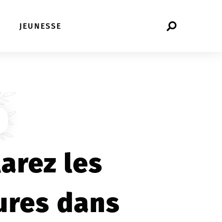
Rechercher
JEUNESSE
sur
le
site
arez les
ures dans