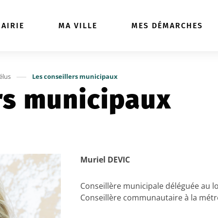
ller à la recherche
AIRIE
MA VILLE
MES DÉMARCHES
élus
Les conseillers municipaux
rs municipaux
Muriel DEVI
C
Conseillère municipale
déléguée
au l
Conseillère communautaire à la métr