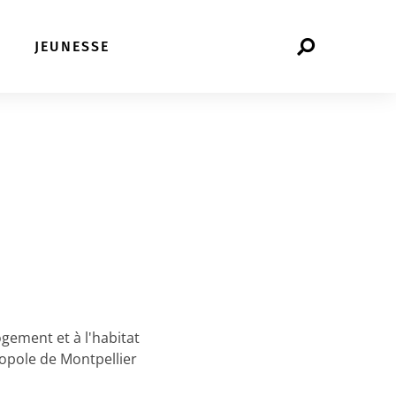
Rechercher
JEUNESSE
sur
le
site
ogement et à l'habitat
opole de Montpellier